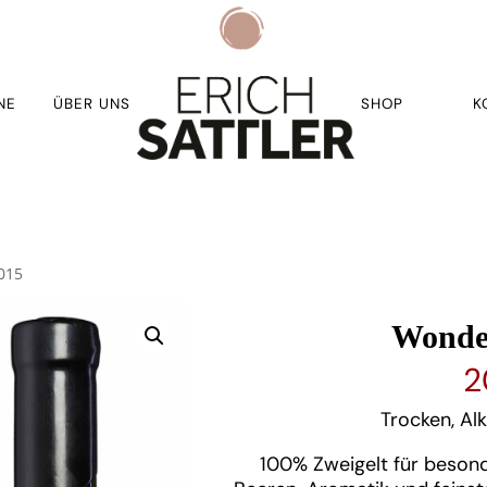
NE
ÜBER UNS
SHOP
K
2015
Wonder
2
Trocken, Alk
100% Zweigelt für beso