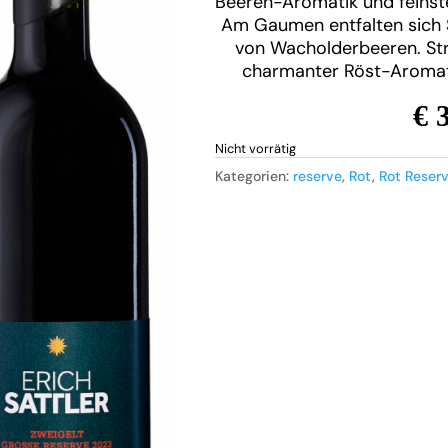
Beeren-Aromatik und feinste
Am Gaumen entfalten sich
von Wacholderbeeren. Stra
charmanter Röst-Aromati
€ 
Nicht vorrätig
Kategorien:
reserve
,
Rot
,
Rot Reser