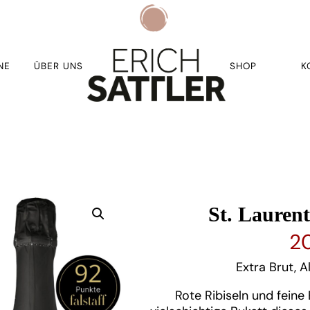
NE
ÜBER UNS
SHOP
K
St. Laurent
2
Extra Brut, A
Rote Ribiseln und fein