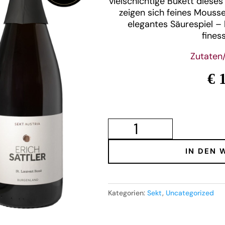
vielschichtige Bukett diese
zeigen sich feines Mousse
elegantes Säurespiel –
fines
Zutaten
€ 
St.
Laurent
Sekt
Austria
IN DEN 
Menge
Kategorien:
Sekt
,
Uncategorized