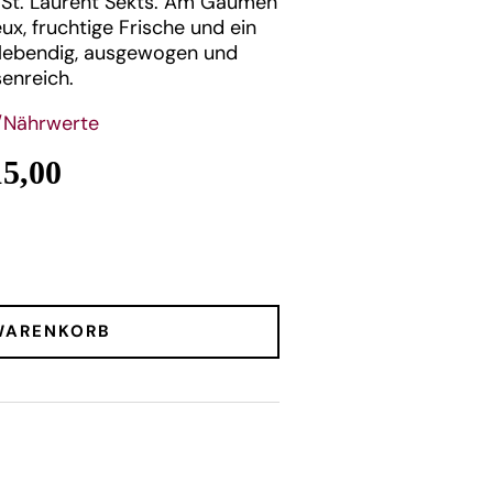
s St. Laurent Sekts. Am Gaumen
ux, fruchtige Frische und ein
 lebendig, ausgewogen und
senreich.
/Nährwerte
15,00
WARENKORB