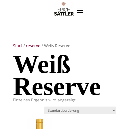
Start
/
reserve
/ Weiß Reserve
Weiß
Reserve
Einzelnes Ergebnis wird angezeigt